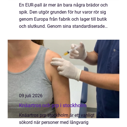
En EUR-pall är mer än bara några brädor och
spik. Den utgör grunden för hur varor rör sig
genom Europa från fabrik och lager till butik
och slutkund. Genom sina standardiserade
mått, sin robusta konstruktion och sina
tydliga kvalitetskrav skapar den ...
09 juli 2026
Knäartros och prp i stockholm
Knäartros prp stockholm är ett vanligt
sökord när personer med långvarig