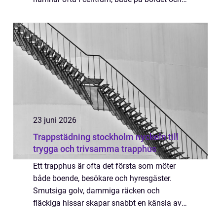
mobilkameran. För den som vill Beställa
tårta Tranås handlar valet sällan b...
23 juni 2026
Trappstädning stockholm nyckeln till
trygga och trivsamma trapphus
Ett trapphus är ofta det första som möter
både boende, besökare och hyresgäster.
Smutsiga golv, dammiga räcken och
fläckiga hissar skapar snabbt en känsla av
oordning, medan rena ytor signalerar