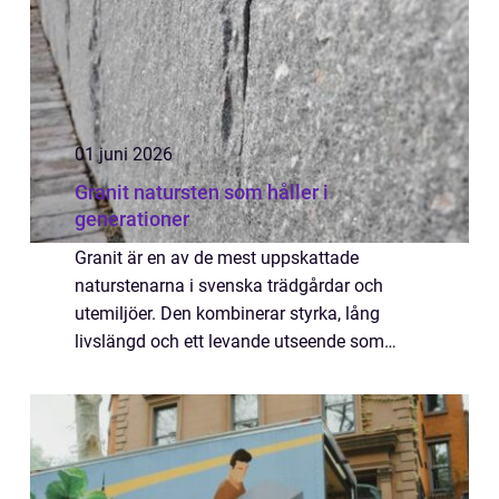
01 juni 2026
Granit natursten som håller i
generationer
Granit är en av de mest uppskattade
naturstenarna i svenska trädgårdar och
utemiljöer. Den kombinerar styrka, lång
livslängd och ett levande utseende som
aldrig går ur tiden. Med rätt val av form, färg
och bearbetning kan Granit ge både privata
tomte...