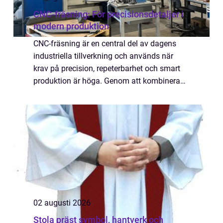
CNC-fräsning: För precisionsdetaljer i
modern produktion
CNC-fräsning är en central del av dagens
industriella tillverkning och används när
krav på precision, repeterbarhet och smart
produktion är höga. Genom att kombinera
datorstyrda maskiner med rätt kompetens
kan...
02 augusti 2026
Stola präst symbol, hantverk och