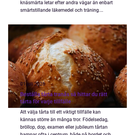
knäsmärta letar efter andra vägar än enbart
smärtstillande läkemedel och träning.
Många vill förstå hur en prp behandling med
eget blod kan stötta kroppens läkning och
kanske sk...
01 juli 2026
Beställa tårta tranås så hittar du rätt
tårta för varje tillfälle
Att välja tårta till ett viktigt tillfälle kan
kännas större än många tror. Födelsedag,
bröllop, dop, examen eller jubileum tårtan
hamnar ofta i centrum, både på bordet och i