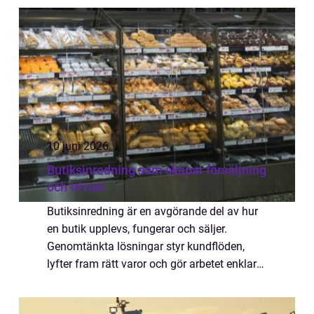
omtanke, trygghet och struktur. Professionell
trappstäd...
10 juni 2026
Butiksinredning som skapar försäljning
och trivsel
Butiksinredning är en avgörande del av hur
en butik upplevs, fungerar och säljer.
Genomtänkta lösningar styr kundflöden,
lyfter fram rätt varor och gör arbetet enklare
för personalen. Genom att kombinera e...