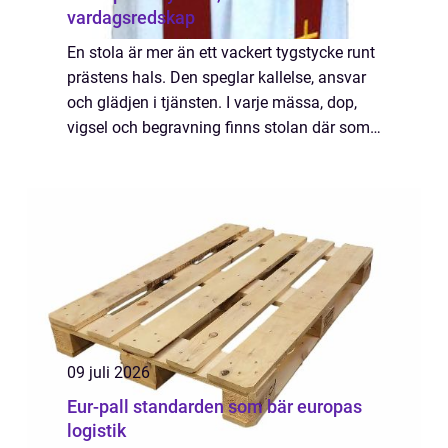
vardagsredskap
En stola är mer än ett vackert tygstycke runt
prästens hals. Den speglar kallelse, ansvar
och glädjen i tjänsten. I varje mässa, dop,
vigsel och begravning finns stolan där som
ett diskret men tydligt tecken på tjänst och
närvaro. När man talar om st...
09 juli 2026
Eur-pall standarden som bär europas
logistik