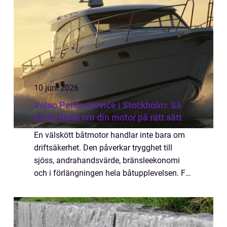
10 juni 2026
Volvo Penta-service i Stockholm: Så
tar du hand om din motor på rätt sätt
En välskött båtmotor handlar inte bara om
driftsäkerhet. Den påverkar trygghet till
sjöss, andrahandsvärde, bränsleekonomi
och i förlängningen hela båtupplevelsen. För
den som kör Vo...