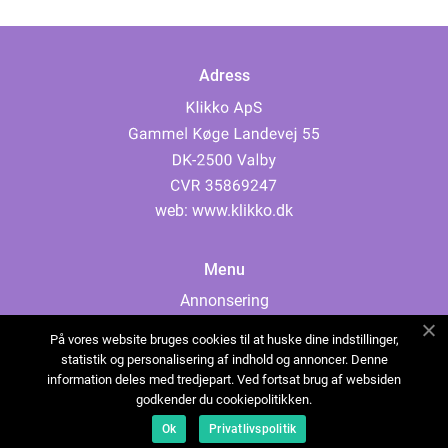
Adress
web:
www.klikko.dk
Menu
Annonsering
Om oss
På vores website bruges cookies til at huske dine indstillinger,
Cookies
statistik og personalisering af indhold og annoncer. Denne
information deles med tredjepart. Ved fortsat brug af websiden
Kontakta oss
godkender du cookiepolitikken.
Sitemap
Ok
Privatlivspolitik