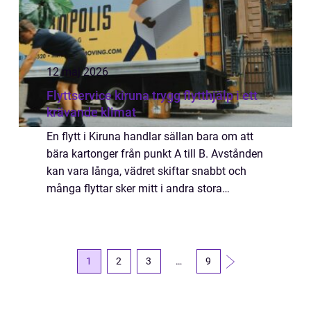
12 maj 2026
Flyttservice kiruna trygg flytthjälp i ett
krävande klimat
En flytt i Kiruna handlar sällan bara om att
bära kartonger från punkt A till B. Avstånden
kan vara långa, vädret skiftar snabbt och
många flyttar sker mitt i andra stora
förändringar i livet. Då blir en professionell
flyttservice Kiruna mer än bara ...
1
2
3
…
9