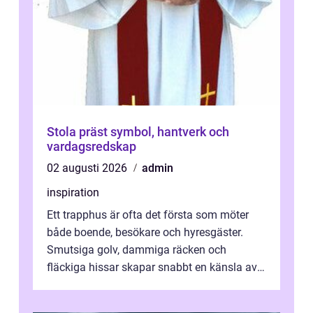
Stola präst symbol, hantverk och
vardagsredskap
02 augusti 2026
admin
inspiration
Ett trapphus är ofta det första som möter
både boende, besökare och hyresgäster.
Smutsiga golv, dammiga räcken och
fläckiga hissar skapar snabbt en känsla av
oordning, medan rena ytor signalerar
omtan...