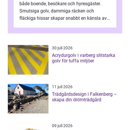
både boende, besökare och hyresgäster.
Smutsiga golv, dammiga räcken och
fläckiga hissar skapar snabbt en känsla av
oordning, medan rena ytor signalerar
omtan...
30 juli 2026
Acrydurgolv i varberg slitstarka
golv för tuffa miljöer
11 juli 2026
Trädgårdsdesign i Falkenberg –
skapa din drömträdgård
09 juli 2026