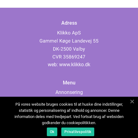
Adress
web:
www.klikko.dk
Menu
Annonsering
Om oss
På vores website bruges cookies til at huske dine indstillinger,
Cookies
statistik og personalisering af indhold og annoncer. Denne
information deles med tredjepart. Ved fortsat brug af websiden
Kontakta oss
godkender du cookiepolitikken.
Sitemap
Ok
Privatlivspolitik