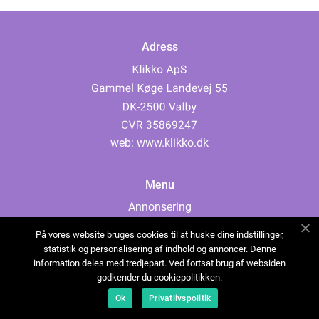
Adress
web:
www.klikko.dk
Menu
Annonsering
Om oss
På vores website bruges cookies til at huske dine indstillinger,
Cookies
statistik og personalisering af indhold og annoncer. Denne
information deles med tredjepart. Ved fortsat brug af websiden
Kontakta oss
godkender du cookiepolitikken.
Sitemap
Ok
Privatlivspolitik