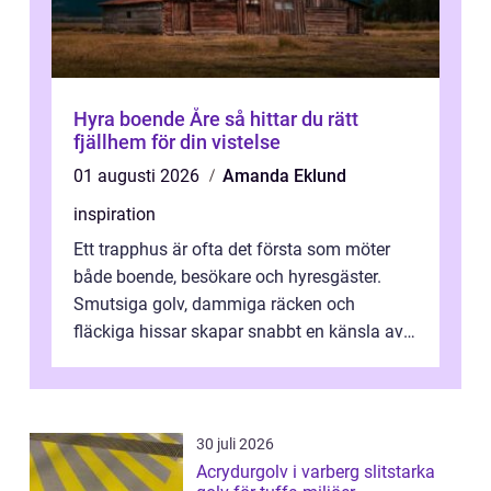
Hyra boende Åre så hittar du rätt
fjällhem för din vistelse
01 augusti 2026
Amanda Eklund
inspiration
Ett trapphus är ofta det första som möter
både boende, besökare och hyresgäster.
Smutsiga golv, dammiga räcken och
fläckiga hissar skapar snabbt en känsla av
oordning, medan rena ytor signalerar
omtan...
30 juli 2026
Acrydurgolv i varberg slitstarka