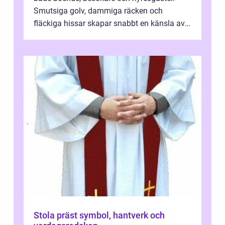
Smutsiga golv, dammiga räcken och
fläckiga hissar skapar snabbt en känsla av
oordning, medan rena ytor signalerar
omtan...
Stola präst symbol, hantverk och