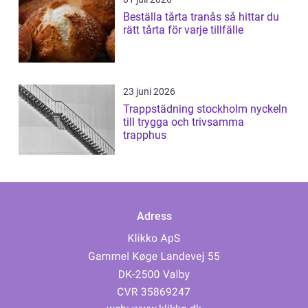
Beställa tårta tranås så hittar du
rätt tårta för varje tillfälle
23 juni 2026
Trappstädning stockholm nyckeln
till trygga och trivsamma
trapphus
Adress