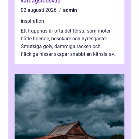
vardagsredskap
02 augusti 2026
admin
inspiration
Ett trapphus är ofta det första som möter
både boende, besökare och hyresgäster.
Smutsiga golv, dammiga räcken och
fläckiga hissar skapar snabbt en känsla av
oordning, medan rena ytor signalerar
omtan...