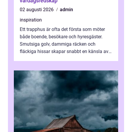
vardagsredskap
02 augusti 2026
admin
inspiration
Ett trapphus är ofta det första som möter
både boende, besökare och hyresgäster.
Smutsiga golv, dammiga räcken och
fläckiga hissar skapar snabbt en känsla av
oordning, medan rena ytor signalerar
omtan...