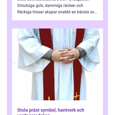
Smutsiga golv, dammiga räcken och
fläckiga hissar skapar snabbt en känsla av
oordning, medan rena ytor signalerar
omtan...
Stola präst symbol, hantverk och