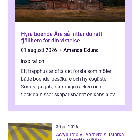
Hyra boende Åre så hittar du rätt
fjällhem för din vistelse
01 augusti 2026
Amanda Eklund
inspiration
Ett trapphus är ofta det första som möter
både boende, besökare och hyresgäster.
Smutsiga golv, dammiga räcken och
fläckiga hissar skapar snabbt en känsla av
oordning, medan rena ytor signalerar
omtan...
30 juli 2026
Acrydurgolv i varberg slitstarka