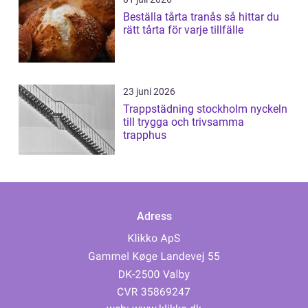
Beställa tårta tranås så hittar du
rätt tårta för varje tillfälle
23 juni 2026
Trappstädning stockholm nyckeln
till trygga och trivsamma
trapphus
Adress