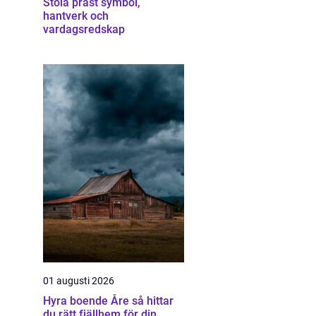
Stola präst symbol,
hantverk och
vardagsredskap
01 augusti 2026
Hyra boende Åre så hittar
du rätt fjällhem för din