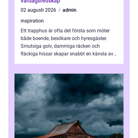
vardagsredskap
02 augusti 2026
admin
inspiration
Ett trapphus är ofta det första som möter
både boende, besökare och hyresgäster.
Smutsiga golv, dammiga räcken och
fläckiga hissar skapar snabbt en känsla av
oordning, medan rena ytor signalerar
omtan...