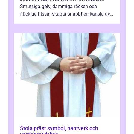
Smutsiga golv, dammiga räcken och
fläckiga hissar skapar snabbt en känsla av
oordning, medan rena ytor signalerar
omtan...
Stola präst symbol, hantverk och