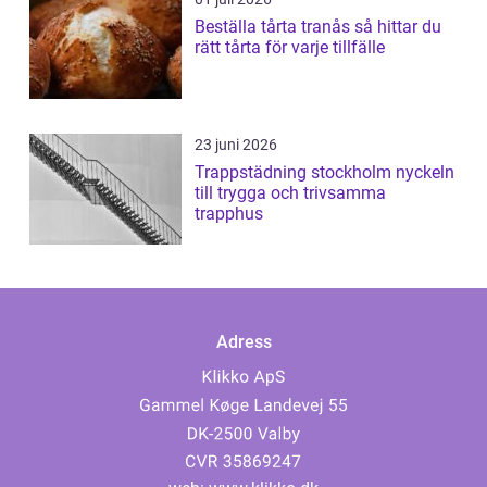
Beställa tårta tranås så hittar du
rätt tårta för varje tillfälle
23 juni 2026
Trappstädning stockholm nyckeln
till trygga och trivsamma
trapphus
Adress