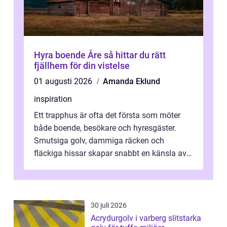
Hyra boende Åre så hittar du rätt
fjällhem för din vistelse
01 augusti 2026
Amanda Eklund
inspiration
Ett trapphus är ofta det första som möter
både boende, besökare och hyresgäster.
Smutsiga golv, dammiga räcken och
fläckiga hissar skapar snabbt en känsla av
oordning, medan rena ytor signalerar
omtan...
30 juli 2026
Acrydurgolv i varberg slitstarka