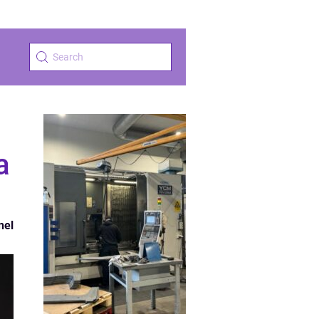
a
nel