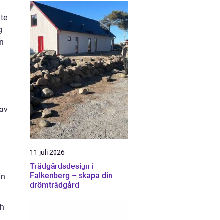
nte
g
en
 av
11 juli 2026
Trädgårdsdesign i
Falkenberg – skapa din
an
drömträdgård
ch