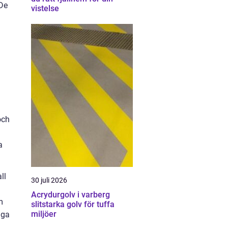
 De
vistelse
och
a
ll
30 juli 2026
Acrydurgolv i varberg
m
slitstarka golv för tuffa
miljöer
iga