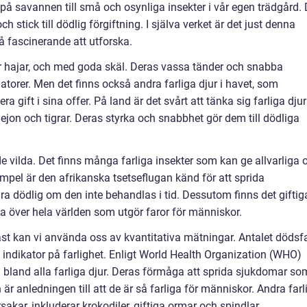
r på savannen till små och osynliga insekter i vår egen trädgård.
h stick till dödlig förgiftning. I själva verket är det just denna
så fascinerande att utforska.
r hajar, och med goda skäl. Deras vassa tänder och snabba
torer. Men det finns också andra farliga djur i havet, som
a gift i sina offer. På land är det svårt att tänka sig farliga djur
lejon och tigrar. Deras styrka och snabbhet gör dem till dödliga
 de vilda. Det finns många farliga insekter som kan ge allvarliga 
exempel är den afrikanska tsetseflugan känd för att sprida
 dödlig om den inte behandlas i tid. Dessutom finns det giftig
da över hela världen som utgör faror för människor.
gast kan vi använda oss av kvantitativa mätningar. Antalet dödsfa
indikator på farlighet. Enligt World Health Organization (WHO)
ll bland alla farliga djur. Deras förmåga att sprida sjukdomar so
r anledningen till att de är så farliga för människor. Andra farl
sakar, inkluderar krokodiler, giftiga ormar och spindlar.