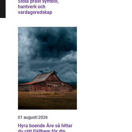
Stola präst symbol,
hantverk och
vardagsredskap
01 augusti 2026
Hyra boende Åre så hittar
du rätt fjällhem för din