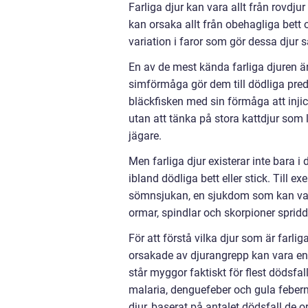
Farliga djur kan vara allt från rovdju
kan orsaka allt från obehagliga bett oc
variation i faror som gör dessa djur 
En av de mest kända farliga djuren ä
simförmåga gör dem till dödliga preda
bläckfisken med sin förmåga att injicer
utan att tänka på stora kattdjur som 
jägare.
Men farliga djur existerar inte bara i
ibland dödliga bett eller stick. Till 
sömnsjukan, en sjukdom som kan vara
ormar, spindlar och skorpioner sprid
För att förstå vilka djur som är farli
orsakade av djurangrepp kan vara en 
står myggor faktiskt för flest dödsfa
malaria, denguefeber och gula febern ä
djur, baserat på antalet dödsfall de or