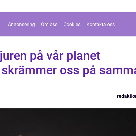
Annonsering
Om oss
Cookies
Kontakta oss
juren på vår planet
ch skrämmer oss på samm
redaktio