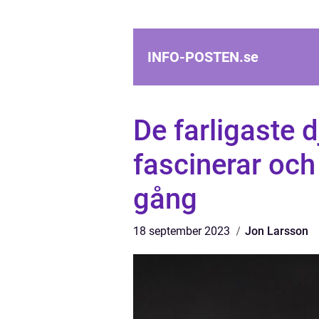
INFO-POSTEN.
se
De farligaste d
fascinerar o
gång
18 september 2023
Jon Larsson