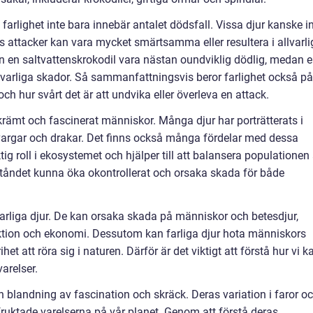
farlighet inte bara innebär antalet dödsfall. Vissa djur kanske i
attacker kan vara mycket smärtsamma eller resultera i allvarli
ån en saltvattenskrokodil vara nästan oundviklig dödlig, medan 
 allvarliga skador. Så sammanfattningsvis beror farlighet också på
h hur svårt det är att undvika eller överleva en attack.
 skrämt och fascinerat människor. Många djur har porträtterats i
m vargar och drakar. Det finns också många fördelar med dessa
ktig roll i ekosystemet och hjälper till att balansera populationen
eståndet kunna öka okontrollerat och orsaka skada för både
rliga djur. De kan orsaka skada på människor och betesdjur,
uktion och ekonomi. Dessutom kan farliga djur hota människors
t att röra sig i naturen. Därför är det viktigt att förstå hur vi k
arelser.
n blandning av fascination och skräck. Deras variation i faror o
fruktade varelserna på vår planet. Genom att förstå deras