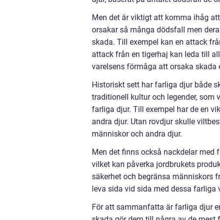
Men det är viktigt att komma ihåg att 
orsakar så många dödsfall men deras 
skada. Till exempel kan en attack fr
attack från en tigerhaj kan leda till
varelsens förmåga att orsaka skada oc
Historiskt sett har farliga djur både
traditionell kultur och legender, so
farliga djur. Till exempel har de en vi
andra djur. Utan rovdjur skulle viltb
människor och andra djur.
Men det finns också nackdelar med fa
vilket kan påverka jordbrukets prod
säkerhet och begränsa människors frihe
leva sida vid sida med dessa farliga v
För att sammanfatta är farliga djur e
skada gör dem till några av de mest 