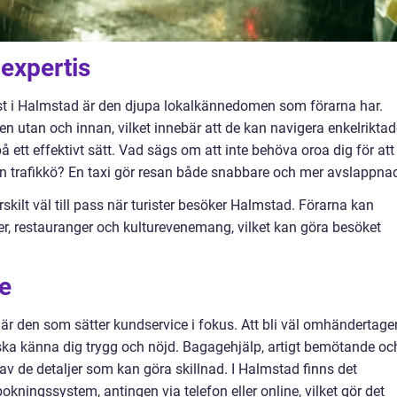
expertis
nst i Halmstad är den djupa lokalkännedomen som förarna har.
en utan och innan, vilket innebär att de kan navigera enkelrikta
 ett effektivt sätt. Vad sägs om att inte behöva oroa dig för att
i en trafikkö? En taxi gör resan både snabbare och mer avslappna
kilt väl till pass när turister besöker Halmstad. Förarna kan
er, restauranger och kulturevenemang, vilket kan göra besöket
e
t är den som sätter kundservice i fokus. Att bli väl omhändertage
u ska känna dig trygg och nöjd. Bagagehjälp, artigt bemötande oc
v de detaljer som kan göra skillnad. I Halmstad finns det
kningssystem, antingen via telefon eller online, vilket gör det