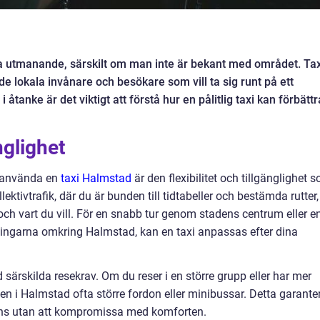
a utmanande, särskilt om man inte är bekant med området. Tax
e lokala invånare och besökare som vill ta sig runt på ett
åtanke är det viktigt att förstå hur en pålitlig taxi kan förbättr
änglighet
t använda en
taxi Halmstad
är den flexibilitet och tillgänglighet 
llektivtrafik, där du är bunden till tidtabeller och bestämda rutter,
 och vart du vill. För en snabb tur genom stadens centrum eller e
ningarna omkring Halmstad, kan en taxi anpassas efter dina
 särskilda resekrav. Om du reser i en större grupp eller har mer
en i Halmstad ofta större fordon eller minibussar. Detta garante
mans utan att kompromissa med komforten.