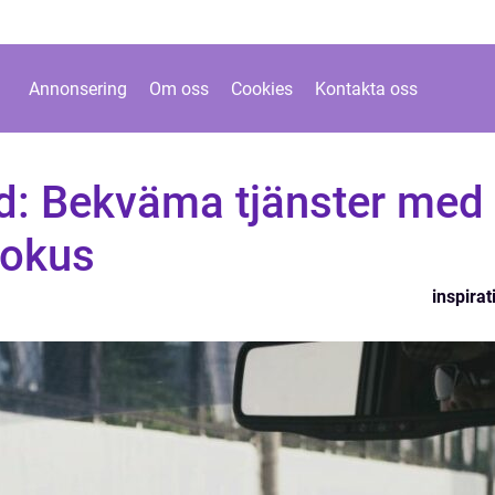
Annonsering
Om oss
Cookies
Kontakta oss
ad: Bekväma tjänster med
fokus
inspirat