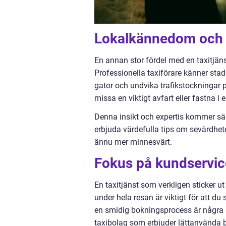
Lokalkännedom och 
En annan stor fördel med en taxitjä
Professionella taxiförare känner stad
gator och undvika trafikstockningar på
missa en viktigt avfart eller fastna 
Denna insikt och expertis kommer särs
erbjuda värdefulla tips om sevärdhet
ännu mer minnesvärt.
Fokus på kundservic
En taxitjänst som verkligen sticker u
under hela resan är viktigt för att d
en smidig bokningsprocess är några a
taxibolag som erbjuder lättanvända bo