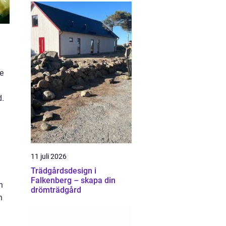
de
d.
11 juli 2026
Trädgårdsdesign i
Falkenberg – skapa din
n
drömträdgård
h