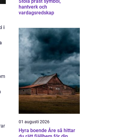
Stola präst symbol,
hantverk och
vardagsredskap
i i
a
som
n
01 augusti 2026
rar
Hyra boende Åre så hittar
du rätt fjällhem för din