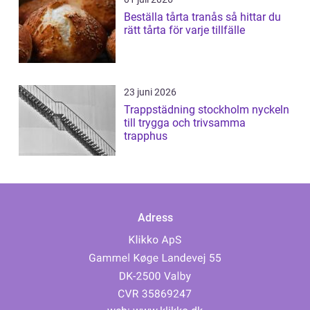
Beställa tårta tranås så hittar du
rätt tårta för varje tillfälle
23 juni 2026
Trappstädning stockholm nyckeln
till trygga och trivsamma
trapphus
Adress