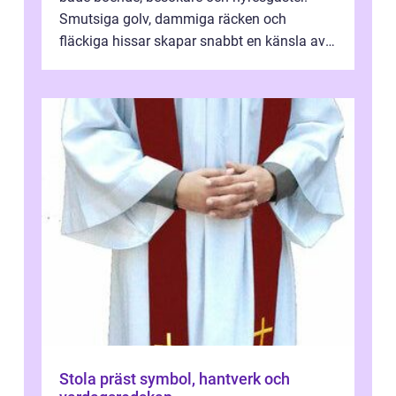
Smutsiga golv, dammiga räcken och
fläckiga hissar skapar snabbt en känsla av
oordning, medan rena ytor signalerar
omtan...
Stola präst symbol, hantverk och