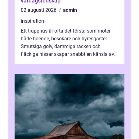
vardagsredskap
02 augusti 2026
admin
inspiration
Ett trapphus är ofta det första som möter
både boende, besökare och hyresgäster.
Smutsiga golv, dammiga räcken och
fläckiga hissar skapar snabbt en känsla av
oordning, medan rena ytor signalerar
omtan...