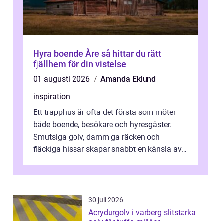
Hyra boende Åre så hittar du rätt
fjällhem för din vistelse
01 augusti 2026
Amanda Eklund
inspiration
Ett trapphus är ofta det första som möter
både boende, besökare och hyresgäster.
Smutsiga golv, dammiga räcken och
fläckiga hissar skapar snabbt en känsla av
oordning, medan rena ytor signalerar
omtan...
30 juli 2026
Acrydurgolv i varberg slitstarka