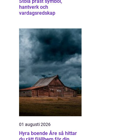
Stola präst symbol,
hantverk och
vardagsredskap
01 augusti 2026
Hyra boende Åre så hittar
du rätt fjällhem för din