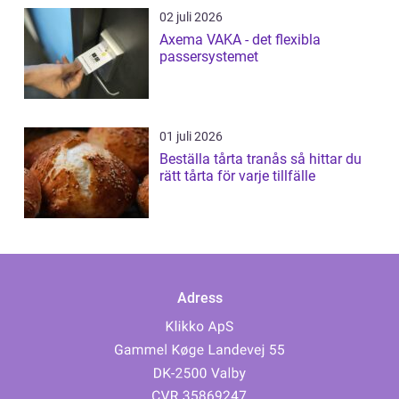
02 juli 2026
Axema VAKA - det flexibla
passersystemet
01 juli 2026
Beställa tårta tranås så hittar du
rätt tårta för varje tillfälle
Adress