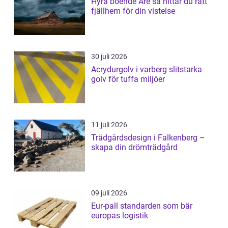
Hyra boende Åre så hittar du rätt
fjällhem för din vistelse
30 juli 2026
Acrydurgolv i varberg slitstarka
golv för tuffa miljöer
11 juli 2026
Trädgårdsdesign i Falkenberg –
skapa din drömträdgård
09 juli 2026
Eur-pall standarden som bär
europas logistik