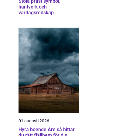
Stola präst symbol,
hantverk och
vardagsredskap
01 augusti 2026
Hyra boende Åre så hittar
du rätt fjällhem för din