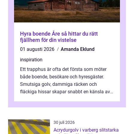
Hyra boende Åre så hittar du rätt
fjällhem för din vistelse
01 augusti 2026
Amanda Eklund
inspiration
Ett trapphus är ofta det första som möter
både boende, besökare och hyresgäster.
Smutsiga golv, dammiga räcken och
fläckiga hissar skapar snabbt en känsla av
oordning, medan rena ytor signalerar
omtan...
30 juli 2026
Acrydurgolv i varberg slitstarka