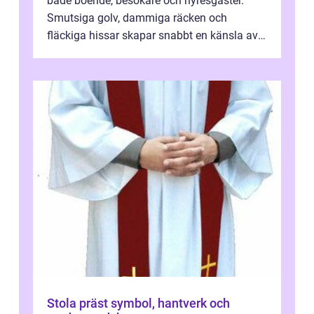
både boende, besökare och hyresgäster.
Smutsiga golv, dammiga räcken och
fläckiga hissar skapar snabbt en känsla av
oordning, medan rena ytor signalerar
omtan...
Stola präst symbol, hantverk och