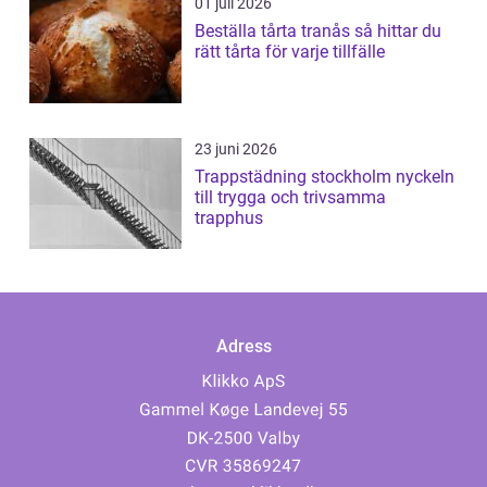
01 juli 2026
Beställa tårta tranås så hittar du
rätt tårta för varje tillfälle
23 juni 2026
Trappstädning stockholm nyckeln
till trygga och trivsamma
trapphus
Adress