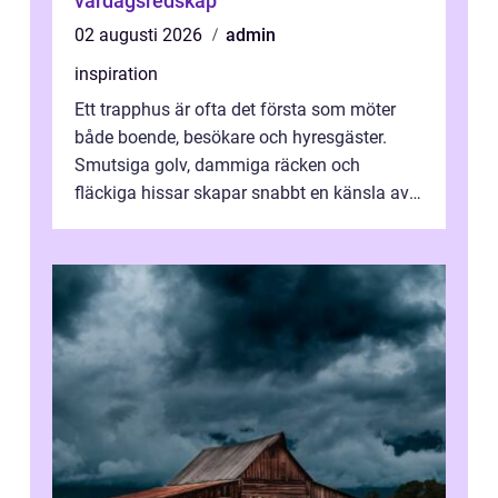
vardagsredskap
02 augusti 2026
admin
inspiration
Ett trapphus är ofta det första som möter
både boende, besökare och hyresgäster.
Smutsiga golv, dammiga räcken och
fläckiga hissar skapar snabbt en känsla av
oordning, medan rena ytor signalerar
omtan...