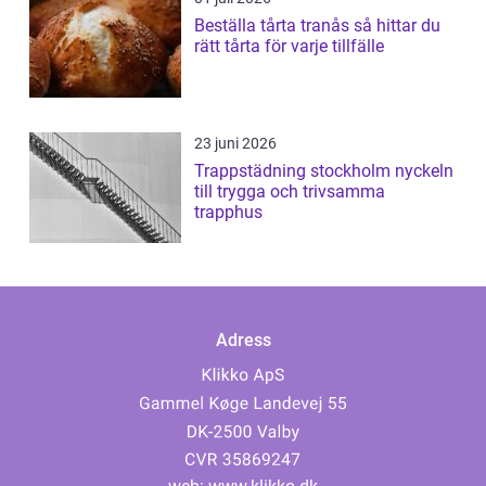
Beställa tårta tranås så hittar du
rätt tårta för varje tillfälle
23 juni 2026
Trappstädning stockholm nyckeln
till trygga och trivsamma
trapphus
Adress