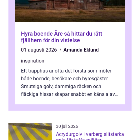
Hyra boende Åre så hittar du rätt
fjällhem för din vistelse
01 augusti 2026
Amanda Eklund
inspiration
Ett trapphus är ofta det första som möter
både boende, besökare och hyresgäster.
Smutsiga golv, dammiga räcken och
fläckiga hissar skapar snabbt en känsla av
oordning, medan rena ytor signalerar
omtan...
30 juli 2026
Acrydurgolv i varberg slitstarka