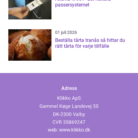
passersystemet
01 juli 2026
Beställa tårta tranås så hittar du
rätt tårta för varje tillfälle
Adress
web:
www.klikko.dk