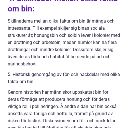
om bin:
Skillnaderna mellan olika fakta om bin är många och
intressanta. Till exempel skiljer sig binas sociala
strukturer åt; honungsbin och solbin lever i kolonier med
en drottning och arbetsbin, medan humlor kan ha flera
drottningar och mindre kolonier. Dessutom skiljer sig
även deras föda och habitat åt beroende på art och
näringsbehov.
5. Historisk genomgång av för- och nackdelar med olika
fakta om bin:
Genom historien har människor uppskattat bin för
deras förmåga att producera honung och för deras
viktiga roll i pollineringen. Å andra sidan har bin också
ansetts vara farliga och hotfulla, främst på grund av
risken för bistick. Diskussionen om för- och nackdelar
med bin har lett till åtgärder för att skydda bina och