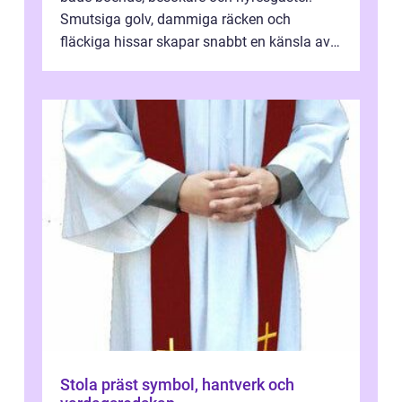
Smutsiga golv, dammiga räcken och
fläckiga hissar skapar snabbt en känsla av
oordning, medan rena ytor signalerar
omtan...
Stola präst symbol, hantverk och