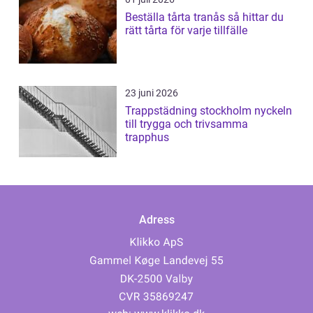
Beställa tårta tranås så hittar du
rätt tårta för varje tillfälle
23 juni 2026
Trappstädning stockholm nyckeln
till trygga och trivsamma
trapphus
Adress