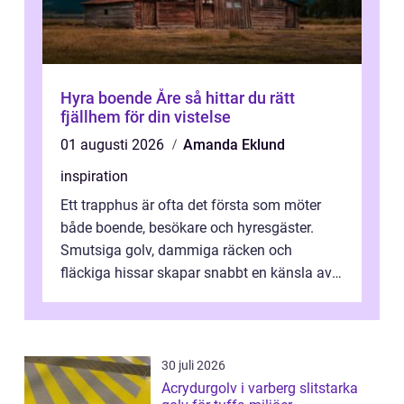
Hyra boende Åre så hittar du rätt
fjällhem för din vistelse
01 augusti 2026
Amanda Eklund
inspiration
Ett trapphus är ofta det första som möter
både boende, besökare och hyresgäster.
Smutsiga golv, dammiga räcken och
fläckiga hissar skapar snabbt en känsla av
oordning, medan rena ytor signalerar
omtan...
30 juli 2026
Acrydurgolv i varberg slitstarka