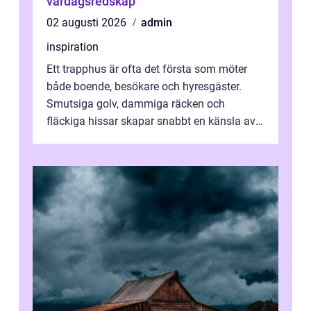
vardagsredskap
02 augusti 2026
admin
inspiration
Ett trapphus är ofta det första som möter
både boende, besökare och hyresgäster.
Smutsiga golv, dammiga räcken och
fläckiga hissar skapar snabbt en känsla av
oordning, medan rena ytor signalerar
omtan...