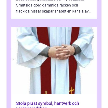
Smutsiga golv, dammiga räcken och
fläckiga hissar skapar snabbt en känsla av
oordning, medan rena ytor signalerar
omtan...
Stola präst symbol, hantverk och