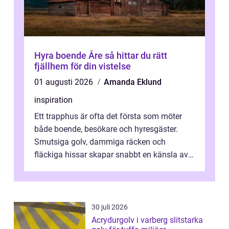
Hyra boende Åre så hittar du rätt
fjällhem för din vistelse
01 augusti 2026
Amanda Eklund
inspiration
Ett trapphus är ofta det första som möter
både boende, besökare och hyresgäster.
Smutsiga golv, dammiga räcken och
fläckiga hissar skapar snabbt en känsla av
oordning, medan rena ytor signalerar
omtan...
30 juli 2026
Acrydurgolv i varberg slitstarka