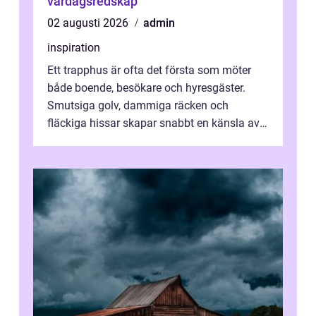
vardagsredskap
02 augusti 2026
admin
inspiration
Ett trapphus är ofta det första som möter
både boende, besökare och hyresgäster.
Smutsiga golv, dammiga räcken och
fläckiga hissar skapar snabbt en känsla av
oordning, medan rena ytor signalerar
omtan...