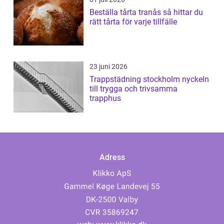
Beställa tårta tranås så hittar du
rätt tårta för varje tillfälle
23 juni 2026
Trappstädning stockholm nyckeln
till trygga och trivsamma
trapphus
Adress