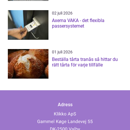
02 juli 2026
Axema VAKA - det flexibla
passersystemet
01 juli 2026
Beställa tårta tranås så hittar du
rätt tårta för varje tillfälle
Adress