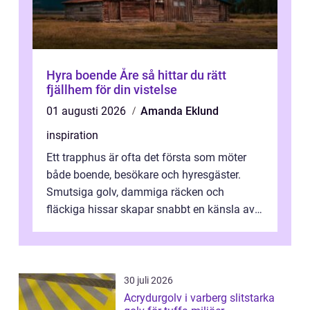
Hyra boende Åre så hittar du rätt
fjällhem för din vistelse
01 augusti 2026
Amanda Eklund
inspiration
Ett trapphus är ofta det första som möter
både boende, besökare och hyresgäster.
Smutsiga golv, dammiga räcken och
fläckiga hissar skapar snabbt en känsla av
oordning, medan rena ytor signalerar
omtan...
30 juli 2026
Acrydurgolv i varberg slitstarka