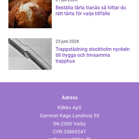
Beställa tårta tranås så hittar du
rätt tårta för varje tillfälle
23 juni 2026
Trappstädning stockholm nyckeln
till trygga och trivsamma
trapphus
Adress