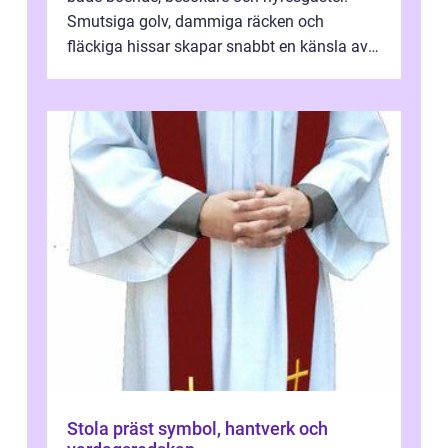
Smutsiga golv, dammiga räcken och
fläckiga hissar skapar snabbt en känsla av
oordning, medan rena ytor signalerar
omtan...
Stola präst symbol, hantverk och