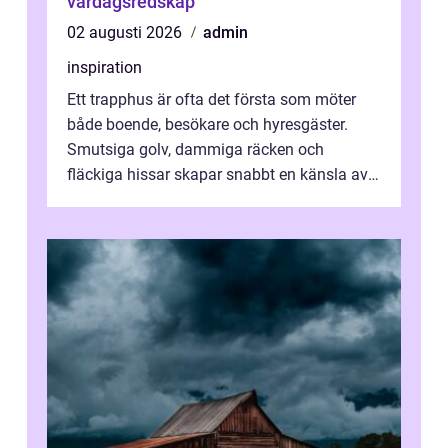
vardagsredskap
02 augusti 2026
admin
inspiration
Ett trapphus är ofta det första som möter
både boende, besökare och hyresgäster.
Smutsiga golv, dammiga räcken och
fläckiga hissar skapar snabbt en känsla av
oordning, medan rena ytor signalerar
omtan...