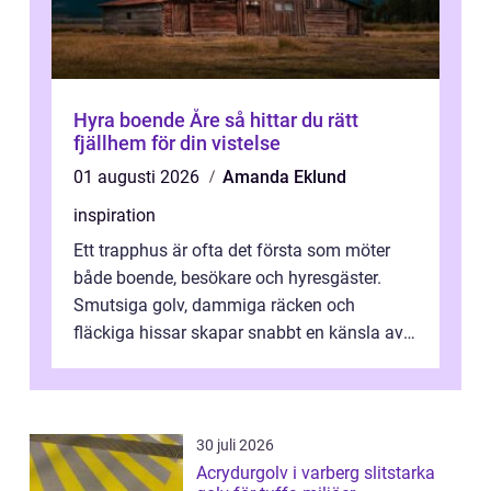
Hyra boende Åre så hittar du rätt
fjällhem för din vistelse
01 augusti 2026
Amanda Eklund
inspiration
Ett trapphus är ofta det första som möter
både boende, besökare och hyresgäster.
Smutsiga golv, dammiga räcken och
fläckiga hissar skapar snabbt en känsla av
oordning, medan rena ytor signalerar
omtan...
30 juli 2026
Acrydurgolv i varberg slitstarka