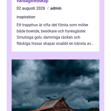
vardagsredskap
02 augusti 2026
admin
inspiration
Ett trapphus är ofta det första som möter
både boende, besökare och hyresgäster.
Smutsiga golv, dammiga räcken och
fläckiga hissar skapar snabbt en känsla av
oordning, medan rena ytor signalerar
omtan...