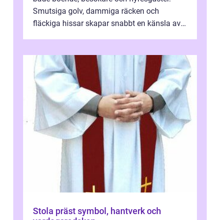
Smutsiga golv, dammiga räcken och
fläckiga hissar skapar snabbt en känsla av
oordning, medan rena ytor signalerar
omtan...
Stola präst symbol, hantverk och