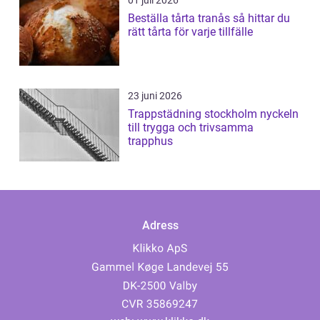
01 juli 2026
Beställa tårta tranås så hittar du
rätt tårta för varje tillfälle
23 juni 2026
Trappstädning stockholm nyckeln
till trygga och trivsamma
trapphus
Adress