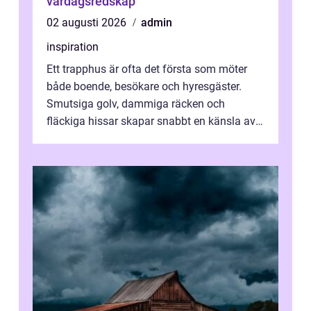
vardagsredskap
02 augusti 2026
admin
inspiration
Ett trapphus är ofta det första som möter
både boende, besökare och hyresgäster.
Smutsiga golv, dammiga räcken och
fläckiga hissar skapar snabbt en känsla av
oordning, medan rena ytor signalerar
omtan...