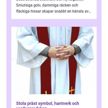
Smutsiga golv, dammiga räcken och
fläckiga hissar skapar snabbt en känsla av
oordning, medan rena ytor signalerar
omtan...
Stola präst symbol, hantverk och