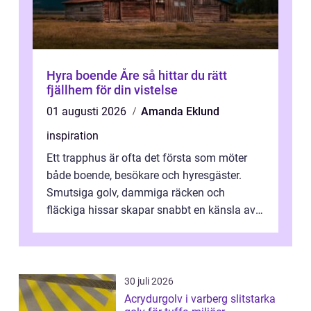
Hyra boende Åre så hittar du rätt
fjällhem för din vistelse
01 augusti 2026
Amanda Eklund
inspiration
Ett trapphus är ofta det första som möter
både boende, besökare och hyresgäster.
Smutsiga golv, dammiga räcken och
fläckiga hissar skapar snabbt en känsla av
oordning, medan rena ytor signalerar
omtan...
30 juli 2026
Acrydurgolv i varberg slitstarka