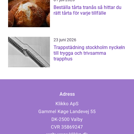
Beställa tårta tranås så hittar du
rätt tårta för varje tillfälle
23 juni 2026
Trappstädning stockholm nyckeln
till trygga och trivsamma
trapphus
Adress