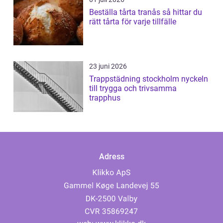
Beställa tårta tranås så hittar du
rätt tårta för varje tillfälle
23 juni 2026
Trappstädning stockholm nyckeln
till trygga och trivsamma
trapphus
Adress