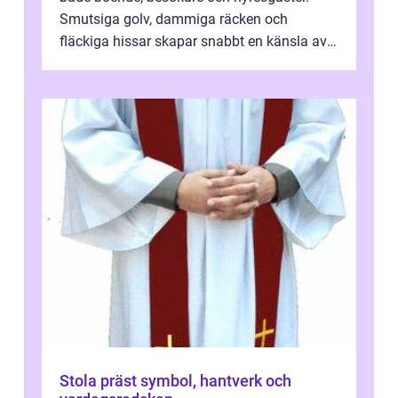
Smutsiga golv, dammiga räcken och
fläckiga hissar skapar snabbt en känsla av
oordning, medan rena ytor signalerar
omtan...
Stola präst symbol, hantverk och