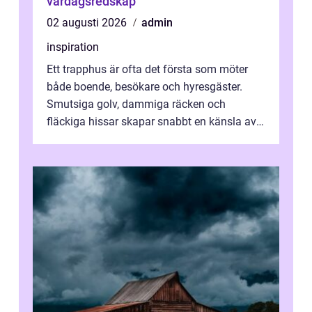
vardagsredskap
02 augusti 2026
admin
inspiration
Ett trapphus är ofta det första som möter
både boende, besökare och hyresgäster.
Smutsiga golv, dammiga räcken och
fläckiga hissar skapar snabbt en känsla av
oordning, medan rena ytor signalerar
omtan...