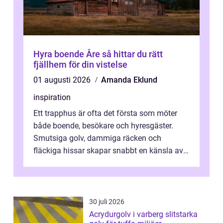
Hyra boende Åre så hittar du rätt
fjällhem för din vistelse
01 augusti 2026
Amanda Eklund
inspiration
Ett trapphus är ofta det första som möter
både boende, besökare och hyresgäster.
Smutsiga golv, dammiga räcken och
fläckiga hissar skapar snabbt en känsla av
oordning, medan rena ytor signalerar
omtan...
30 juli 2026
Acrydurgolv i varberg slitstarka