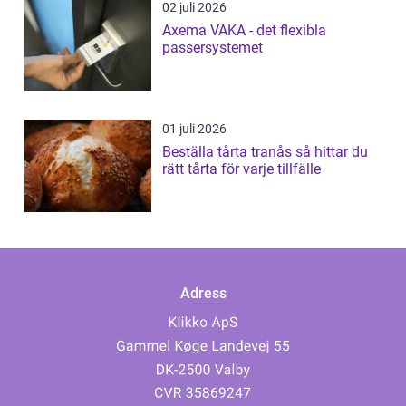
02 juli 2026
Axema VAKA - det flexibla
passersystemet
01 juli 2026
Beställa tårta tranås så hittar du
rätt tårta för varje tillfälle
Adress