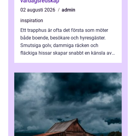
vardagsredskap
02 augusti 2026
admin
inspiration
Ett trapphus är ofta det första som möter
både boende, besökare och hyresgäster.
Smutsiga golv, dammiga räcken och
fläckiga hissar skapar snabbt en känsla av
oordning, medan rena ytor signalerar
omtan...