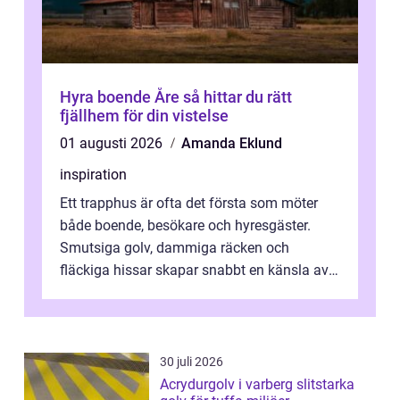
Hyra boende Åre så hittar du rätt
fjällhem för din vistelse
01 augusti 2026
Amanda Eklund
inspiration
Ett trapphus är ofta det första som möter
både boende, besökare och hyresgäster.
Smutsiga golv, dammiga räcken och
fläckiga hissar skapar snabbt en känsla av
oordning, medan rena ytor signalerar
omtan...
30 juli 2026
Acrydurgolv i varberg slitstarka