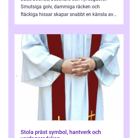
Smutsiga golv, dammiga räcken och
fläckiga hissar skapar snabbt en känsla av
oordning, medan rena ytor signalerar
omtan...
Stola präst symbol, hantverk och