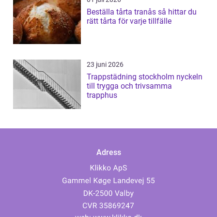
Beställa tårta tranås så hittar du
rätt tårta för varje tillfälle
23 juni 2026
Trappstädning stockholm nyckeln
till trygga och trivsamma
trapphus
Adress