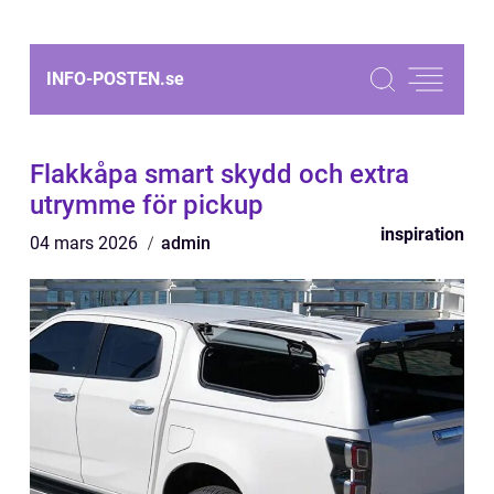
INFO-POSTEN.
se
Flakkåpa smart skydd och extra
utrymme för pickup
inspiration
04 mars 2026
admin