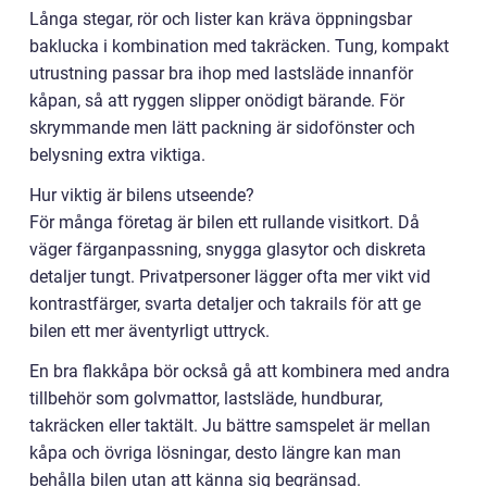
Långa stegar, rör och lister kan kräva öppningsbar
baklucka i kombination med takräcken. Tung, kompakt
utrustning passar bra ihop med lastsläde innanför
kåpan, så att ryggen slipper onödigt bärande. För
skrymmande men lätt packning är sidofönster och
belysning extra viktiga.
Hur viktig är bilens utseende?
För många företag är bilen ett rullande visitkort. Då
väger färganpassning, snygga glasytor och diskreta
detaljer tungt. Privatpersoner lägger ofta mer vikt vid
kontrastfärger, svarta detaljer och takrails för att ge
bilen ett mer äventyrligt uttryck.
En bra flakkåpa bör också gå att kombinera med andra
tillbehör som golvmattor, lastsläde, hundburar,
takräcken eller taktält. Ju bättre samspelet är mellan
kåpa och övriga lösningar, desto längre kan man
behålla bilen utan att känna sig begränsad.