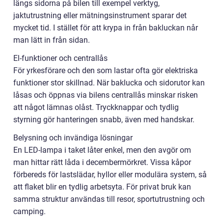
längs sidorna på bilen till exempel verktyg,
jaktutrustning eller mätningsinstrument sparar det
mycket tid. I stället för att krypa in från bakluckan når
man lätt in från sidan.
El-funktioner och centrallås
För yrkesförare och den som lastar ofta gör elektriska
funktioner stor skillnad. När baklucka och sidorutor kan
låsas och öppnas via bilens centrallås minskar risken
att något lämnas olåst. Tryckknappar och tydlig
styrning gör hanteringen snabb, även med handskar.
Belysning och invändiga lösningar
En LED-lampa i taket låter enkel, men den avgör om
man hittar rätt låda i decembermörkret. Vissa kåpor
förbereds för lastslädar, hyllor eller modulära system, så
att flaket blir en tydlig arbetsyta. För privat bruk kan
samma struktur användas till resor, sportutrustning och
camping.