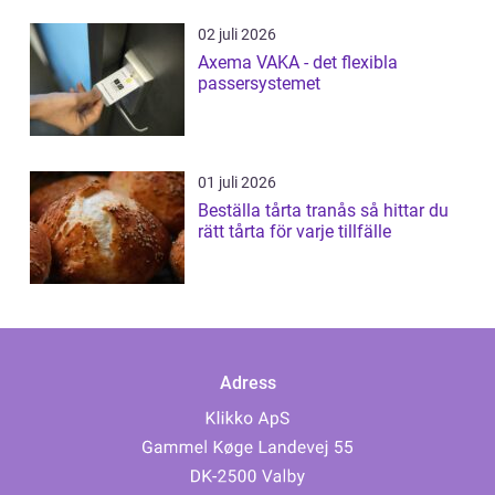
02 juli 2026
Axema VAKA - det flexibla
passersystemet
01 juli 2026
Beställa tårta tranås så hittar du
rätt tårta för varje tillfälle
Adress