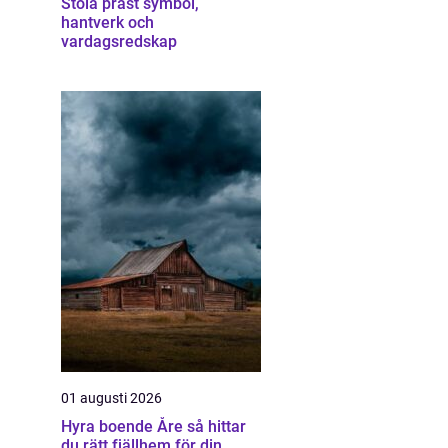
Stola präst symbol,
hantverk och
vardagsredskap
01 augusti 2026
Hyra boende Åre så hittar
du rätt fjällhem för din