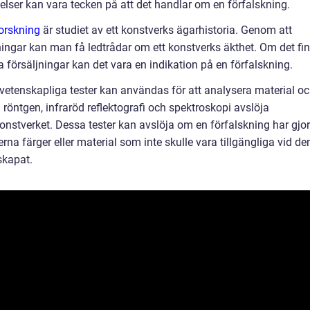
elser kan vara tecken på att det handlar om en förfalskning.
orskning
är studiet av ett konstverks ägarhistoria. Genom att
ningar kan man få ledtrådar om ett konstverks äkthet. Om det fi
ga försäljningar kan det vara en indikation på en förfalskning.
etenskapliga tester kan användas för att analysera material o
 röntgen, infraröd reflektografi och spektroskopi avslöja
onstverket. Dessa tester kan avslöja om en förfalskning har gjor
a färger eller material som inte skulle vara tillgängliga vid de
skapat.