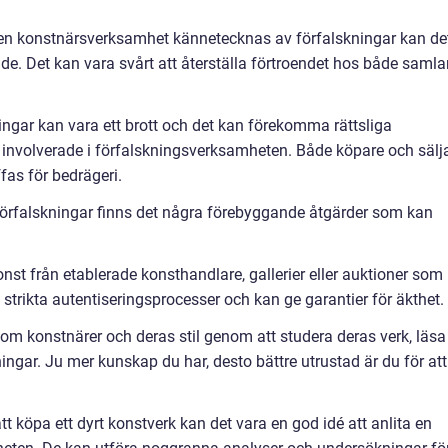
n konstnärsverksamhet kännetecknas av förfalskningar kan de
de. Det kan vara svårt att återställa förtroendet hos både samla
ngar kan vara ett brott och det kan förekomma rättsliga
 involverade i förfalskningsverksamheten. Både köpare och sälj
ffas för bedrägeri.
stförfalskningar finns det några förebyggande åtgärder som kan
onst från etablerade konsthandlare, gallerier eller auktioner som
t strikta autentiseringsprocesser och kan ge garantier för äkthet.
om konstnärer och deras stil genom att studera deras verk, läsa
ningar. Ju mer kunskap du har, desto bättre utrustad är du för att
 köpa ett dyrt konstverk kan det vara en god idé att anlita en