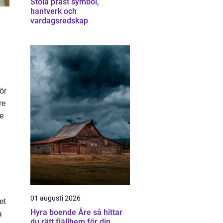
Stola präst symbol,
hantverk och
vardagsredskap
ör
re
se
01 augusti 2026
et
Hyra boende Åre så hittar
a
du rätt fjällhem för din