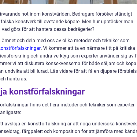
närvarande hot inom konstvärlden. Bedragare försöker ständigt
a falska konstverk till ovetande köpare. Men hur upptäcker man
 vad görs för att hantera dessa bedrägerier?
ka ämnet och dela med oss av olika metoder och tekniker som
konstförfalskningar
. Vi kommer att ta en närmare titt på kritiska
eniensforskning och andra verktyg som experter använder sig av f
mmer vi att diskutera konsekvenserna för både säljare och köpa
 undvika att bli lurad. Läs vidare för att få en djupare förståel
och hanteras.
öja konstförfalskningar
förfalskningar finns det flera metoder och tekniker som experter
anligaste:
att avslöja en konstförfalskning är att noga undersöka konstverk
l, penseldrag, färgpalett och komposition för att jämföra med känd