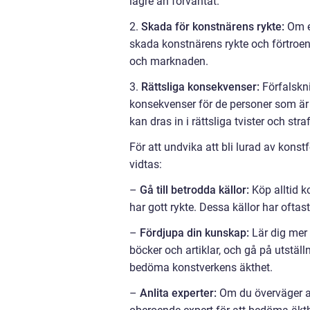
lägre än förväntat.
2.
Skada för konstnärens rykte:
Om e
skada konstnärens rykte och förtroen
och marknaden.
3.
Rättsliga konsekvenser:
Förfalskni
konsekvenser för de personer som är
kan dras in i rättsliga tvister och stra
För att undvika att bli lurad av kon
vidtas:
–
Gå till betrodda källor:
Köp alltid k
har gott rykte. Dessa källor har oftas
–
Fördjupa din kunskap:
Lär dig mer 
böcker och artiklar, och gå på utställ
bedöma konstverkens äkthet.
–
Anlita experter:
Om du överväger att