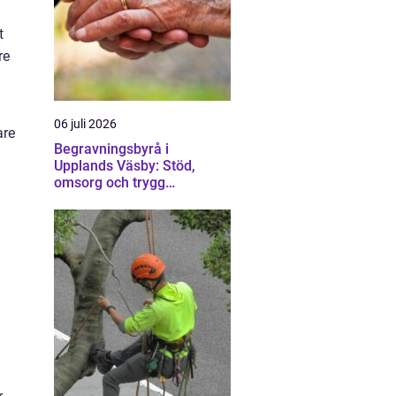
t
re
06 juli 2026
are
Begravningsbyrå i
Upplands Väsby: Stöd,
omsorg och trygg
vägledning