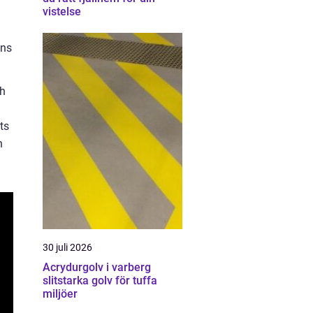
vistelse
nns
ch
ts
n
30 juli 2026
Acrydurgolv i varberg
slitstarka golv för tuffa
miljöer