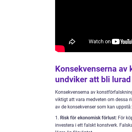
Konsekvenserna av k
undviker att bli lurad
Konsekvenserna av konstförfalskning
viktigt att vara medveten om dessa ris
av de konsekvenser som kan uppstå:
1.
Risk för ekonomisk förlust:
För köp
investera i ett falskt konstverk. Fals