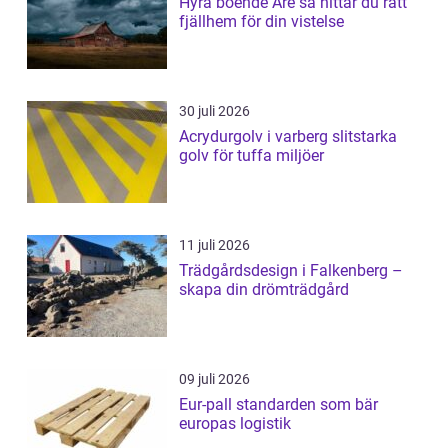
Hyra boende Åre så hittar du rätt
fjällhem för din vistelse
30 juli 2026
Acrydurgolv i varberg slitstarka
golv för tuffa miljöer
11 juli 2026
Trädgårdsdesign i Falkenberg –
skapa din drömträdgård
09 juli 2026
Eur-pall standarden som bär
europas logistik