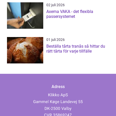
02 juli 2026
Axema VAKA - det flexibla
passersystemet
01 juli 2026
Beställa tårta tranås så hittar du
rätt tårta för varje tillfälle
Adress