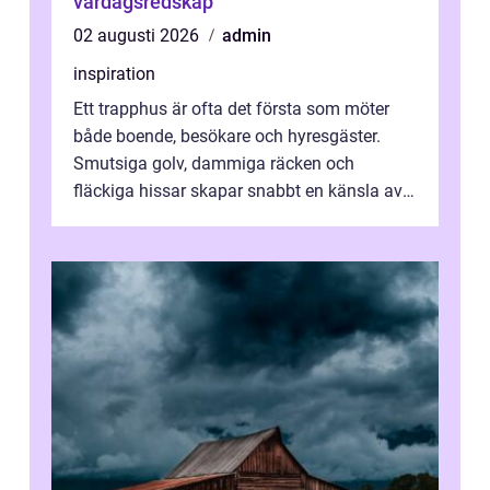
vardagsredskap
02 augusti 2026
admin
inspiration
Ett trapphus är ofta det första som möter
både boende, besökare och hyresgäster.
Smutsiga golv, dammiga räcken och
fläckiga hissar skapar snabbt en känsla av
oordning, medan rena ytor signalerar
omtan...