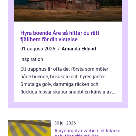
Hyra boende Åre så hittar du rätt
fjällhem för din vistelse
01 augusti 2026
Amanda Eklund
inspiration
Ett trapphus är ofta det första som möter
både boende, besökare och hyresgäster.
Smutsiga golv, dammiga räcken och
fläckiga hissar skapar snabbt en känsla av
oordning, medan rena ytor signalerar
omtan...
30 juli 2026
Acrydurgolv i varberg slitstarka