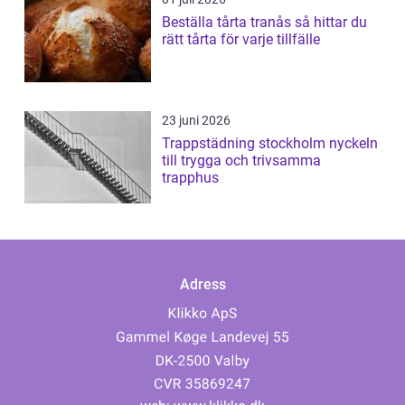
Beställa tårta tranås så hittar du
rätt tårta för varje tillfälle
23 juni 2026
Trappstädning stockholm nyckeln
till trygga och trivsamma
trapphus
Adress