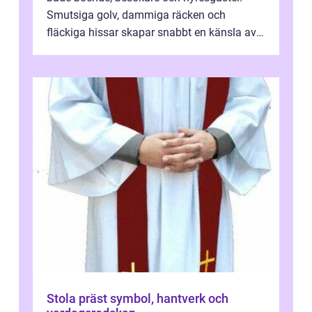
Smutsiga golv, dammiga räcken och
fläckiga hissar skapar snabbt en känsla av
oordning, medan rena ytor signalerar
omtan...
Stola präst symbol, hantverk och