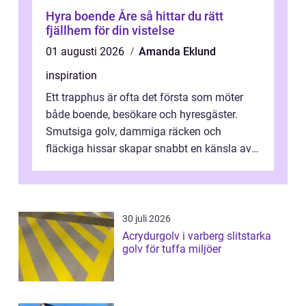
Hyra boende Åre så hittar du rätt
fjällhem för din vistelse
01 augusti 2026
Amanda Eklund
inspiration
Ett trapphus är ofta det första som möter
både boende, besökare och hyresgäster.
Smutsiga golv, dammiga räcken och
fläckiga hissar skapar snabbt en känsla av
oordning, medan rena ytor signalerar
omtan...
30 juli 2026
Acrydurgolv i varberg slitstarka
golv för tuffa miljöer