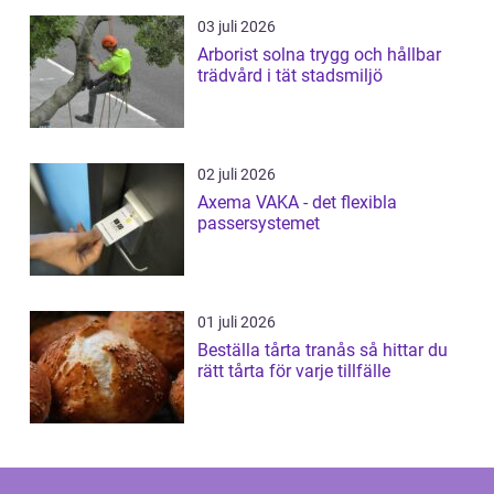
03 juli 2026
Arborist solna trygg och hållbar
trädvård i tät stadsmiljö
02 juli 2026
Axema VAKA - det flexibla
passersystemet
01 juli 2026
Beställa tårta tranås så hittar du
rätt tårta för varje tillfälle