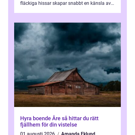
fläckiga hissar skapar snabbt en känsla av
oordning, medan rena ytor signalerar
omtan...
Hyra boende Åre så hittar du rätt
fjällhem för din vistelse
01 augusti 2026
Amanda Eklund