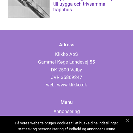
till trygga och trivsamma
trapphus
Adress
web:
www.klikko.dk
Menu
Annonsering
Om oss
På vores website bruges cookies til at huske dine indstillinger,
Cookies
statistik og personalisering af indhold og annoncer. Denne