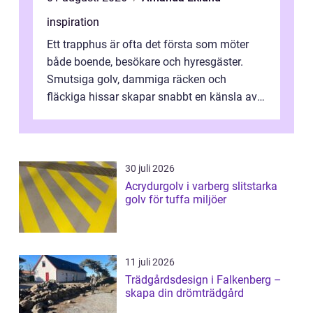
inspiration
Ett trapphus är ofta det första som möter
både boende, besökare och hyresgäster.
Smutsiga golv, dammiga räcken och
fläckiga hissar skapar snabbt en känsla av
oordning, medan rena ytor signalerar
omtan...
30 juli 2026
Acrydurgolv i varberg slitstarka
golv för tuffa miljöer
11 juli 2026
Trädgårdsdesign i Falkenberg –
skapa din drömträdgård