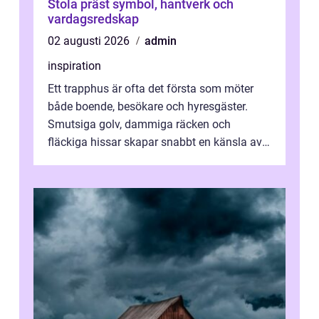
Stola präst symbol, hantverk och
vardagsredskap
02 augusti 2026
admin
inspiration
Ett trapphus är ofta det första som möter
både boende, besökare och hyresgäster.
Smutsiga golv, dammiga räcken och
fläckiga hissar skapar snabbt en känsla av
oordning, medan rena ytor signalerar
omtan...