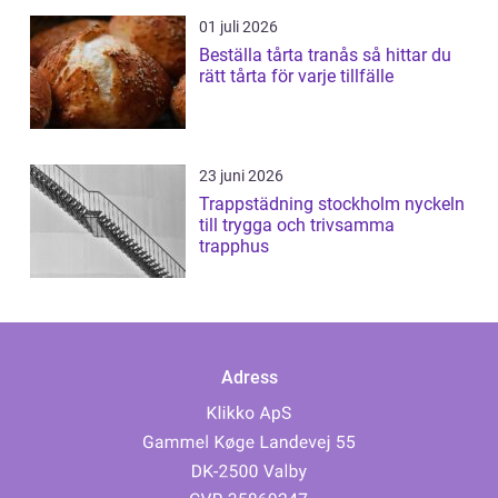
01 juli 2026
Beställa tårta tranås så hittar du
rätt tårta för varje tillfälle
23 juni 2026
Trappstädning stockholm nyckeln
till trygga och trivsamma
trapphus
Adress