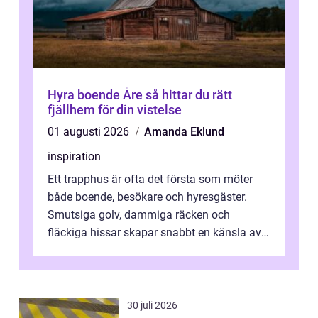
Hyra boende Åre så hittar du rätt
fjällhem för din vistelse
01 augusti 2026
Amanda Eklund
inspiration
Ett trapphus är ofta det första som möter
både boende, besökare och hyresgäster.
Smutsiga golv, dammiga räcken och
fläckiga hissar skapar snabbt en känsla av
oordning, medan rena ytor signalerar
omtan...
30 juli 2026