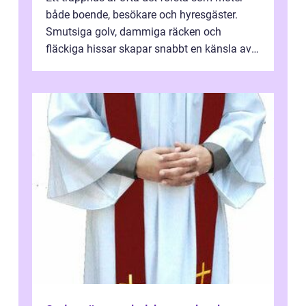
både boende, besökare och hyresgäster.
Smutsiga golv, dammiga räcken och
fläckiga hissar skapar snabbt en känsla av
oordning, medan rena ytor signalerar
omtan...