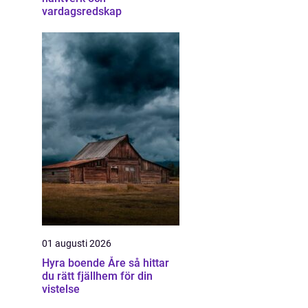
vardagsredskap
01 augusti 2026
Hyra boende Åre så hittar
du rätt fjällhem för din
vistelse