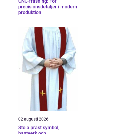
CNC-fräsning: För
precisionsdetaljer i modern
produktion
02 augusti 2026
Stola präst symbol,
hantverk och