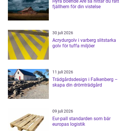
Hyra boende Åre så hittar du rätt
fjällhem för din vistelse
30 juli 2026
Acrydurgolv i varberg slitstarka
golv för tuffa miljöer
11 juli 2026
Trädgårdsdesign i Falkenberg –
skapa din drömträdgård
09 juli 2026
Eur-pall standarden som bär
europas logistik