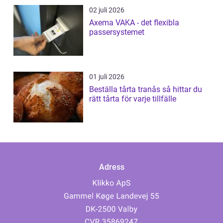
02 juli 2026
Axema VAKA - det flexibla
passersystemet
01 juli 2026
Beställa tårta tranås så hittar du
rätt tårta för varje tillfälle
Adress