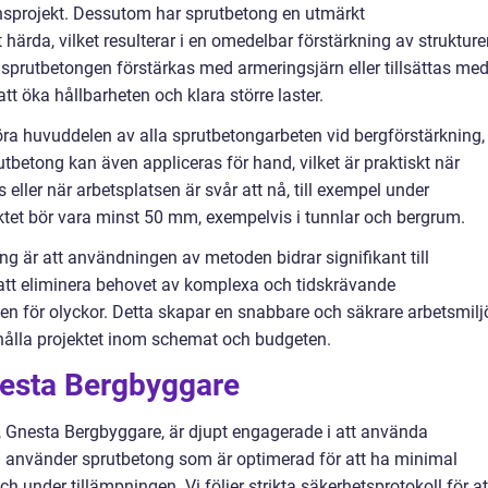
onsprojekt. Dessutom har sprutbetong en utmärkt
ärda, vilket resulterar i en omedelbar förstärkning av strukture
sprutbetongen förstärkas med armeringsjärn eller tillsättas me
att öka hållbarheten och klara större laster.
öra huvuddelen av alla sprutbetongarbeten vid bergförstärkning,
utbetong kan även appliceras för hand, vilket är praktiskt när
ler när arbetsplatsen är svår att nå, till exempel under
ktet bör vara minst 50 mm, exempelvis i tunnlar och bergrum.
g är att användningen av metoden bidrar signifikant till
att eliminera behovet av komplexa och tidskrävande
n för olyckor. Detta skapar en snabbare och säkrare arbetsmilj
tt hålla projektet inom schemat och budgeten.
esta Bergbyggare
g, Gnesta Bergbyggare, är djupt engagerade i att använda
i använder sprutbetong som är optimerad för att ha minimal
ch under tillämpningen. Vi följer strikta säkerhetsprotokoll för at