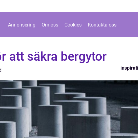
Annonsering
Om oss
Cookies
Kontakta oss
r att säkra bergytor
inspirat
d