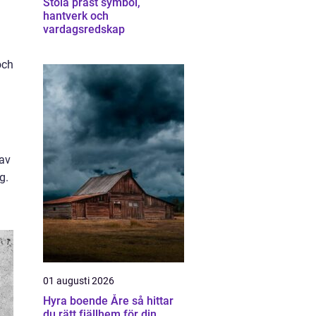
Stola präst symbol,
hantverk och
vardagsredskap
och
 av
g.
01 augusti 2026
Hyra boende Åre så hittar
du rätt fjällhem för din