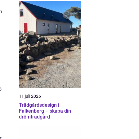
n.
d
ö
11 juli 2026
Trädgårdsdesign i
Falkenberg – skapa din
drömträdgård
t