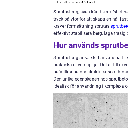
Sprutbetong, även känd som ”shotcret
tryck på ytor för att skapa en hållfast
kräver formsättning sprutas
sprutbe
effektivt stabilisera berg, laga tras
Hur används sprutb
Sprutbetong är särskilt användbart i 
praktiska eller möjliga. Det är till e
befintliga betongstrukturer som bro
Den unika egenskapen hos sprutbetong
idealisk för användning i komplexa o