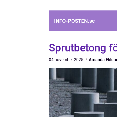
INFO-POSTEN.
se
Sprutbetong fö
04 november 2025
Amanda Eklun