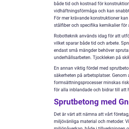
både tid och kostnad för konstrukti
vidhäftningsförmåga och kan snabbt h
För mer krävande konstruktioner kan 
stålfiber och specifika kemikalier för 
Robotteknik används idag för att utf
vilket sparar både tid och arbete. Spr
endast små mängder behöver sprutas el
underhållsarbeten. Tjockleken på ski
En annan viktig fördel med sprutbeton
säkerheten på arbetsplatser. Genom 
formsättningsprocesser minskas riske
för alla inblandade och bidrar till a
Sprutbetong med Gn
Det är värt att nämna att vårt företa
miljövänliga material och metoder. V
miljöpåverkan, både i tillverkningen o