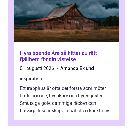
Hyra boende Åre så hittar du rätt
fjällhem för din vistelse
01 augusti 2026
Amanda Eklund
inspiration
Ett trapphus är ofta det första som möter
både boende, besökare och hyresgäster.
Smutsiga golv, dammiga räcken och
fläckiga hissar skapar snabbt en känsla av
oordning, medan rena ytor signalerar
omtan...