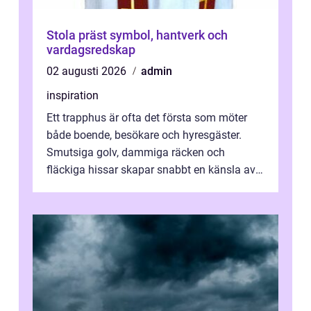
Stola präst symbol, hantverk och
vardagsredskap
02 augusti 2026
admin
inspiration
Ett trapphus är ofta det första som möter
både boende, besökare och hyresgäster.
Smutsiga golv, dammiga räcken och
fläckiga hissar skapar snabbt en känsla av
oordning, medan rena ytor signalerar
omtan...