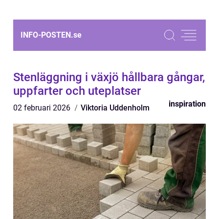
INFO-POSTEN.
se
Stenläggning i växjö hållbara gångar,
uppfarter och uteplatser
inspiration
02 februari 2026
Viktoria Uddenholm