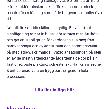
första skiss till färdig stenlagd yta. Genom att anlita en
erfaren aktör minskar risken för kostsamma misstag
och du får en lösning som både fungerar och håller över
tid.
När allt är klart blir skillnaden tydlig. En väl utförd
stenläggning ramar in huset, gör tomten mer lättskött
och ger en stabil grund för vardagens alla steg från
barnvagnshjul och cyklar till bilar och sommarkvällar
på uteplatsen. För många i Växjö är satsningen på sten
en av de mest värdehöjande åtgärderna de gör på sin
fastighet, både praktiskt och estetiskt. Här kan miregräv
& entreprenad vara en trygg partner genom hela
processen.
Läs fler inlägg här
Fler nyheter