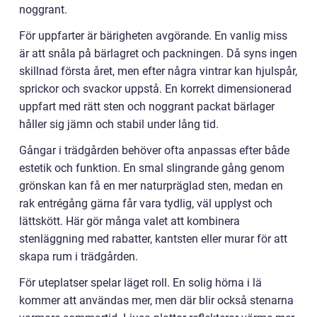
noggrant.
För uppfarter är bärigheten avgörande. En vanlig miss
är att snåla på bärlagret och packningen. Då syns ingen
skillnad första året, men efter några vintrar kan hjulspår,
sprickor och svackor uppstå. En korrekt dimensionerad
uppfart med rätt sten och noggrant packat bärlager
håller sig jämn och stabil under lång tid.
Gångar i trädgården behöver ofta anpassas efter både
estetik och funktion. En smal slingrande gång genom
grönskan kan få en mer naturpräglad sten, medan en
rak entrégång gärna får vara tydlig, väl upplyst och
lättskött. Här gör många valet att kombinera
stenläggning med rabatter, kantsten eller murar för att
skapa rum i trädgården.
För uteplatser spelar läget roll. En solig hörna i lä
kommer att användas mer, men där blir också stenarna