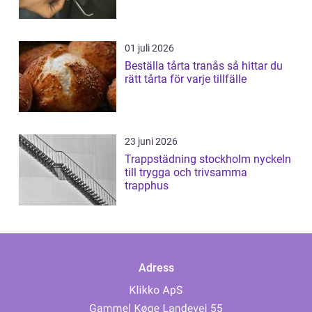
01 juli 2026
Beställa tårta tranås så hittar du
rätt tårta för varje tillfälle
23 juni 2026
Trappstädning stockholm nyckeln
till trygga och trivsamma
trapphus
Adress