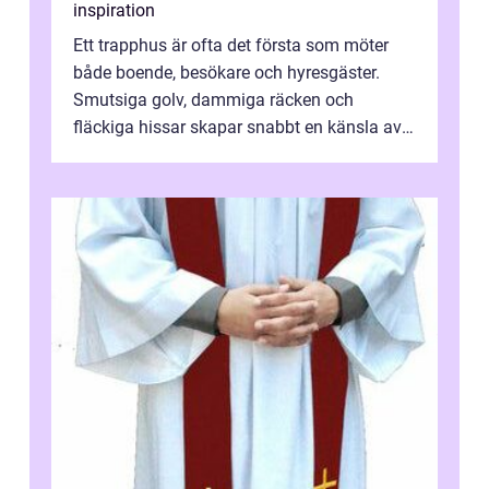
inspiration
Ett trapphus är ofta det första som möter
både boende, besökare och hyresgäster.
Smutsiga golv, dammiga räcken och
fläckiga hissar skapar snabbt en känsla av
oordning, medan rena ytor signalerar
omtan...