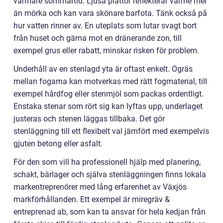
varmare sommartid. Ljusa plattor reflekterar värme mer
än mörka och kan vara skönare barfota. Tänk också på
hur vatten rinner av. En uteplats som lutar svagt bort
från huset och gärna mot en dränerande zon, till
exempel grus eller rabatt, minskar risken för problem.
Underhåll av en stenlagd yta är oftast enkelt. Ogräs
mellan fogarna kan motverkas med rätt fogmaterial, till
exempel hårdfog eller stenmjöl som packas ordentligt.
Enstaka stenar som rört sig kan lyftas upp, underlaget
justeras och stenen läggas tillbaka. Det gör
stenläggning till ett flexibelt val jämfört med exempelvis
gjuten betong eller asfalt.
För den som vill ha professionell hjälp med planering,
schakt, bärlager och själva stenläggningen finns lokala
markentreprenörer med lång erfarenhet av Växjös
markförhållanden. Ett exempel är miregräv &
entreprenad ab, som kan ta ansvar för hela kedjan från