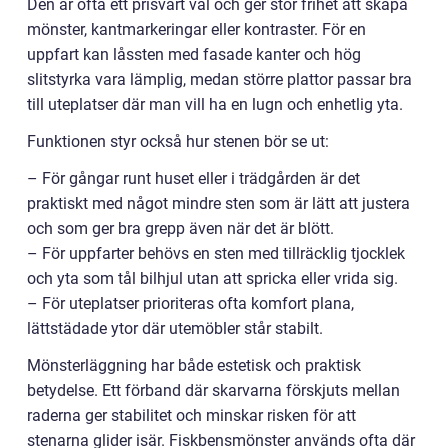
Den är ofta ett prisvärt val och ger stor frihet att skapa
mönster, kantmarkeringar eller kontraster. För en
uppfart kan låssten med fasade kanter och hög
slitstyrka vara lämplig, medan större plattor passar bra
till uteplatser där man vill ha en lugn och enhetlig yta.
Funktionen styr också hur stenen bör se ut:
– För gångar runt huset eller i trädgården är det
praktiskt med något mindre sten som är lätt att justera
och som ger bra grepp även när det är blött.
– För uppfarter behövs en sten med tillräcklig tjocklek
och yta som tål bilhjul utan att spricka eller vrida sig.
– För uteplatser prioriteras ofta komfort plana,
lättstädade ytor där utemöbler står stabilt.
Mönsterläggning har både estetisk och praktisk
betydelse. Ett förband där skarvarna förskjuts mellan
raderna ger stabilitet och minskar risken för att
stenarna glider isär. Fiskbensmönster används ofta där