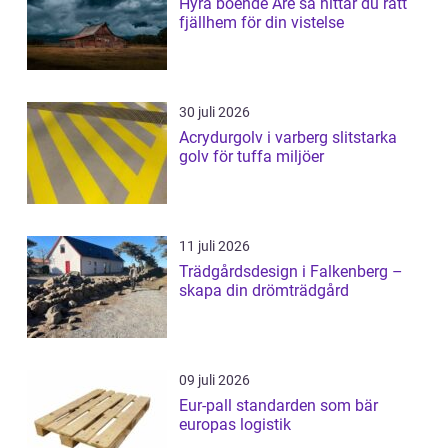
Hyra boende Åre så hittar du rätt
fjällhem för din vistelse
30 juli 2026
Acrydurgolv i varberg slitstarka
golv för tuffa miljöer
11 juli 2026
Trädgårdsdesign i Falkenberg –
skapa din drömträdgård
09 juli 2026
Eur-pall standarden som bär
europas logistik