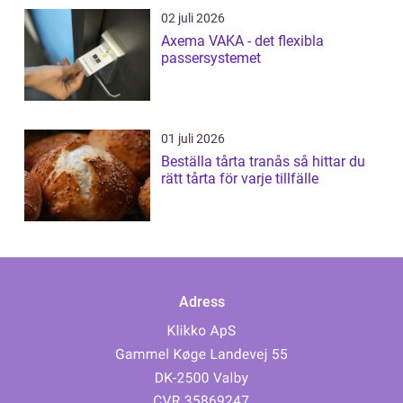
02 juli 2026
Axema VAKA - det flexibla
passersystemet
01 juli 2026
Beställa tårta tranås så hittar du
rätt tårta för varje tillfälle
Adress