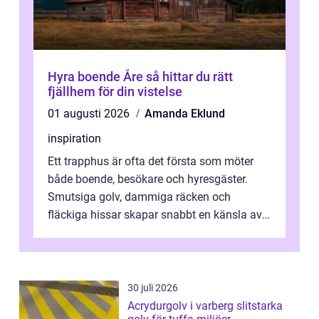
Hyra boende Åre så hittar du rätt
fjällhem för din vistelse
01 augusti 2026
Amanda Eklund
inspiration
Ett trapphus är ofta det första som möter
både boende, besökare och hyresgäster.
Smutsiga golv, dammiga räcken och
fläckiga hissar skapar snabbt en känsla av
oordning, medan rena ytor signalerar
omtan...
30 juli 2026
Acrydurgolv i varberg slitstarka