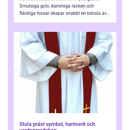
Smutsiga golv, dammiga räcken och
fläckiga hissar skapar snabbt en känsla av
oordning, medan rena ytor signalerar
omtan...
Stola präst symbol, hantverk och