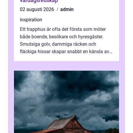
vardagsredskap
02 augusti 2026
admin
inspiration
Ett trapphus är ofta det första som möter
både boende, besökare och hyresgäster.
Smutsiga golv, dammiga räcken och
fläckiga hissar skapar snabbt en känsla av
oordning, medan rena ytor signalerar
omtan...