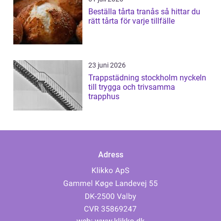
Beställa tårta tranås så hittar du
rätt tårta för varje tillfälle
23 juni 2026
Trappstädning stockholm nyckeln
till trygga och trivsamma
trapphus
Adress