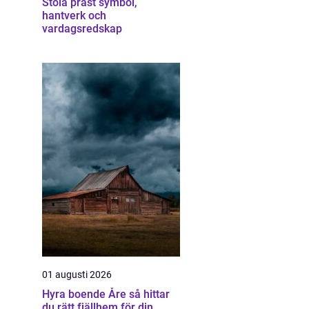
Stola präst symbol,
hantverk och
vardagsredskap
01 augusti 2026
Hyra boende Åre så hittar
du rätt fjällhem för din