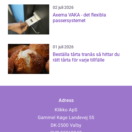
02 juli 2026
Axema VAKA - det flexibla
passersystemet
01 juli 2026
Beställa tårta tranås så hittar du
rätt tårta för varje tillfälle
Adress