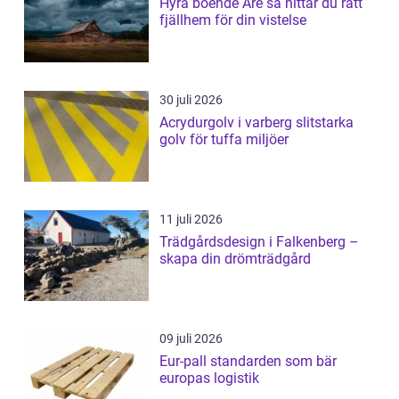
Hyra boende Åre så hittar du rätt
fjällhem för din vistelse
30 juli 2026
Acrydurgolv i varberg slitstarka
golv för tuffa miljöer
11 juli 2026
Trädgårdsdesign i Falkenberg –
skapa din drömträdgård
09 juli 2026
Eur-pall standarden som bär
europas logistik