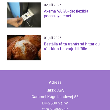
02 juli 2026
Axema VAKA - det flexibla
passersystemet
01 juli 2026
Beställa tårta tranås så hittar du
rätt tårta för varje tillfälle
Adress