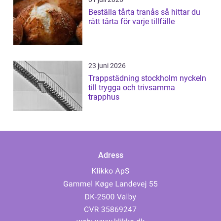
Beställa tårta tranås så hittar du
rätt tårta för varje tillfälle
23 juni 2026
Trappstädning stockholm nyckeln
till trygga och trivsamma
trapphus
Adress