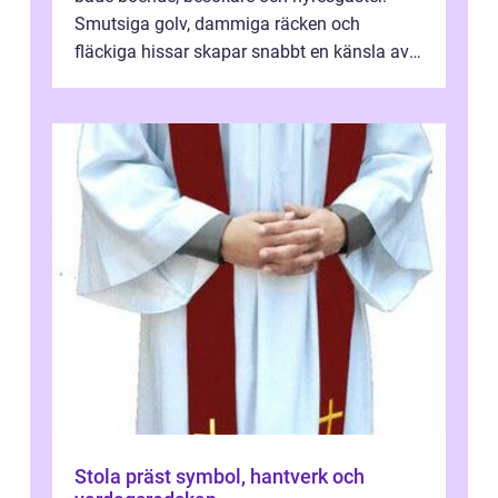
Smutsiga golv, dammiga räcken och
fläckiga hissar skapar snabbt en känsla av
oordning, medan rena ytor signalerar
omtan...
Stola präst symbol, hantverk och