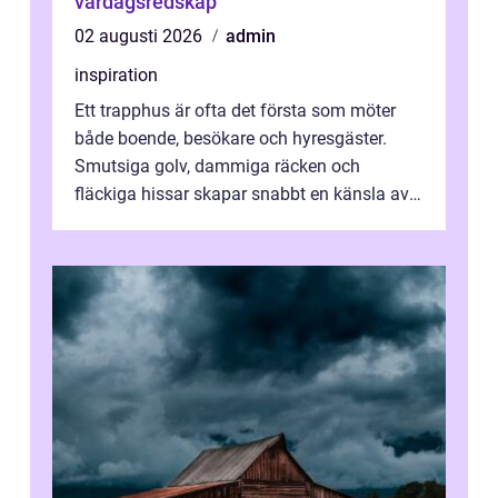
vardagsredskap
02 augusti 2026
admin
inspiration
Ett trapphus är ofta det första som möter
både boende, besökare och hyresgäster.
Smutsiga golv, dammiga räcken och
fläckiga hissar skapar snabbt en känsla av
oordning, medan rena ytor signalerar
omtan...