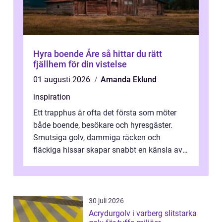
Hyra boende Åre så hittar du rätt
fjällhem för din vistelse
01 augusti 2026
Amanda Eklund
inspiration
Ett trapphus är ofta det första som möter
både boende, besökare och hyresgäster.
Smutsiga golv, dammiga räcken och
fläckiga hissar skapar snabbt en känsla av
oordning, medan rena ytor signalerar
omtan...
30 juli 2026
Acrydurgolv i varberg slitstarka