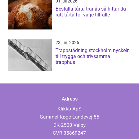
01 juli 2026
Beställa tårta tranås så hittar du
rätt tårta för varje tillfälle
23 juni 2026
Trappstädning stockholm nyckeln
till trygga och trivsamma
trapphus
Adress