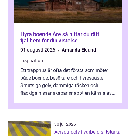
Hyra boende Åre så hittar du rätt
fjällhem för din vistelse
01 augusti 2026
Amanda Eklund
inspiration
Ett trapphus är ofta det första som möter
både boende, besökare och hyresgäster.
Smutsiga golv, dammiga räcken och
fläckiga hissar skapar snabbt en känsla av
oordning, medan rena ytor signalerar
omtan...
30 juli 2026
Acrydurgolv i varberg slitstarka