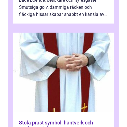
både boende, besökare och hyresgäster.
Smutsiga golv, dammiga räcken och
fläckiga hissar skapar snabbt en känsla av
oordning, medan rena ytor signalerar
omtan...
Stola präst symbol, hantverk och