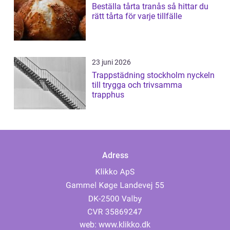
Beställa tårta tranås så hittar du
rätt tårta för varje tillfälle
23 juni 2026
Trappstädning stockholm nyckeln
till trygga och trivsamma
trapphus
Adress
web:
www.klikko.dk