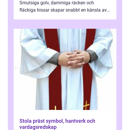
Smutsiga golv, dammiga räcken och
fläckiga hissar skapar snabbt en känsla av
oordning, medan rena ytor signalerar
omtan...
Stola präst symbol, hantverk och
vardagsredskap