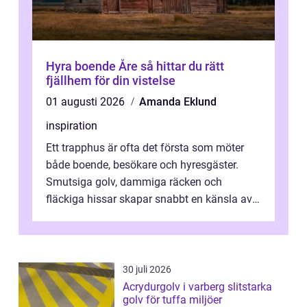
Hyra boende Åre så hittar du rätt
fjällhem för din vistelse
01 augusti 2026
Amanda Eklund
inspiration
Ett trapphus är ofta det första som möter
både boende, besökare och hyresgäster.
Smutsiga golv, dammiga räcken och
fläckiga hissar skapar snabbt en känsla av
oordning, medan rena ytor signalerar
omtan...
30 juli 2026
Acrydurgolv i varberg slitstarka
golv för tuffa miljöer