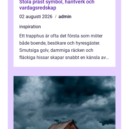
Stola präst symbol, hantverk och
vardagsredskap
02 augusti 2026
admin
inspiration
Ett trapphus är ofta det första som möter
både boende, besökare och hyresgäster.
Smutsiga golv, dammiga räcken och
fläckiga hissar skapar snabbt en känsla av
oordning, medan rena ytor signalerar
omtan...