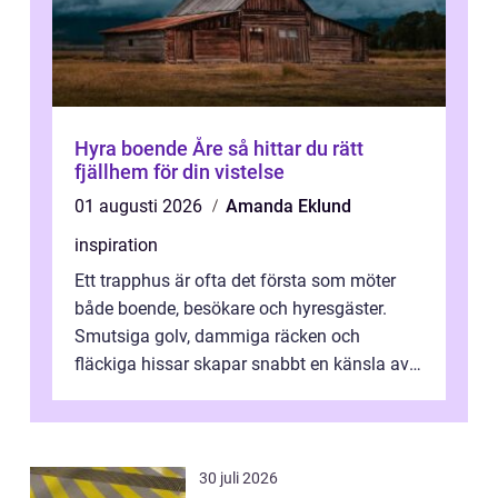
Hyra boende Åre så hittar du rätt
fjällhem för din vistelse
01 augusti 2026
Amanda Eklund
inspiration
Ett trapphus är ofta det första som möter
både boende, besökare och hyresgäster.
Smutsiga golv, dammiga räcken och
fläckiga hissar skapar snabbt en känsla av
oordning, medan rena ytor signalerar
omtan...
30 juli 2026