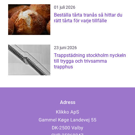
01 juli 2026
Beställa tårta tranås så hittar du
rätt tårta för varje tillfälle
23 juni 2026
Trappstädning stockholm nyckeln
till trygga och trivsamma
trapphus
Adress