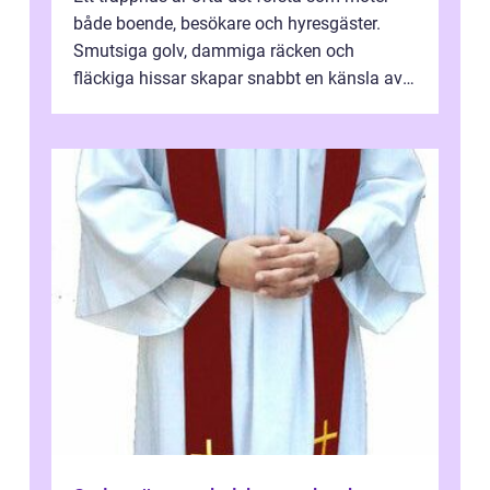
både boende, besökare och hyresgäster.
Smutsiga golv, dammiga räcken och
fläckiga hissar skapar snabbt en känsla av
oordning, medan rena ytor signalerar
omtan...