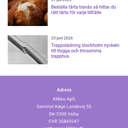
Beställa tårta tranås så hittar du
rätt tårta för varje tillfälle
23 juni 2026
Trappstädning stockholm nyckeln
till trygga och trivsamma
trapphus
Adress