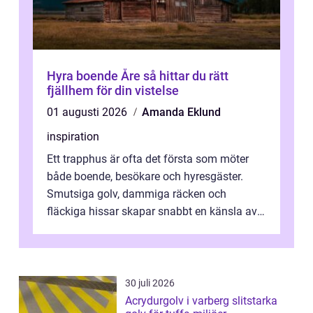
Hyra boende Åre så hittar du rätt
fjällhem för din vistelse
01 augusti 2026
Amanda Eklund
inspiration
Ett trapphus är ofta det första som möter
både boende, besökare och hyresgäster.
Smutsiga golv, dammiga räcken och
fläckiga hissar skapar snabbt en känsla av
oordning, medan rena ytor signalerar
omtan...
30 juli 2026
Acrydurgolv i varberg slitstarka