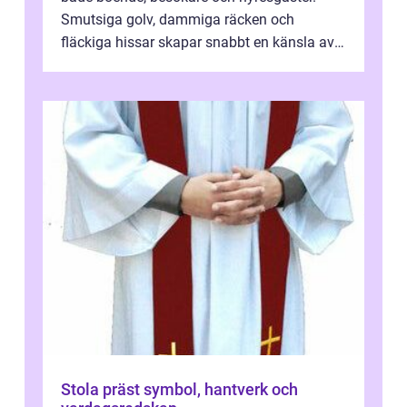
Smutsiga golv, dammiga räcken och
fläckiga hissar skapar snabbt en känsla av
oordning, medan rena ytor signalerar
omtan...
Stola präst symbol, hantverk och