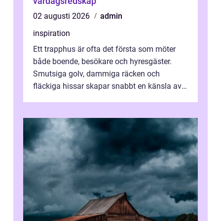
vardagsredskap
02 augusti 2026
admin
inspiration
Ett trapphus är ofta det första som möter
både boende, besökare och hyresgäster.
Smutsiga golv, dammiga räcken och
fläckiga hissar skapar snabbt en känsla av
oordning, medan rena ytor signalerar
omtan...