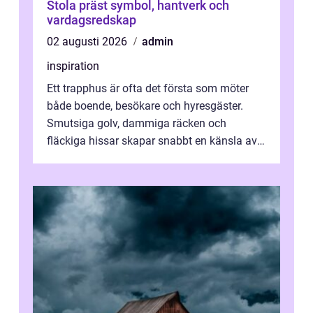
Stola präst symbol, hantverk och
vardagsredskap
02 augusti 2026
admin
inspiration
Ett trapphus är ofta det första som möter
både boende, besökare och hyresgäster.
Smutsiga golv, dammiga räcken och
fläckiga hissar skapar snabbt en känsla av
oordning, medan rena ytor signalerar
omtan...