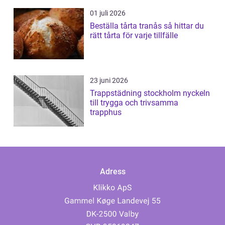
01 juli 2026
Beställa tårta tranås så hittar du
rätt tårta för varje tillfälle
23 juni 2026
Trappstädning stockholm nyckeln
till trygga och trivsamma
trapphus
Adress