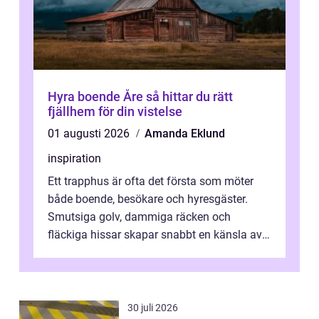
Hyra boende Åre så hittar du rätt
fjällhem för din vistelse
01 augusti 2026
Amanda Eklund
inspiration
Ett trapphus är ofta det första som möter
både boende, besökare och hyresgäster.
Smutsiga golv, dammiga räcken och
fläckiga hissar skapar snabbt en känsla av
oordning, medan rena ytor signalerar
omtan...
30 juli 2026