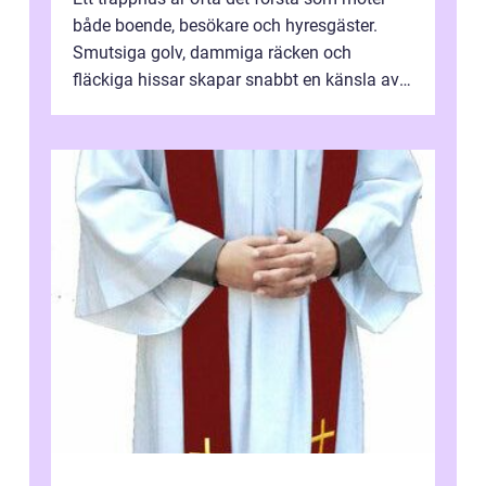
både boende, besökare och hyresgäster.
Smutsiga golv, dammiga räcken och
fläckiga hissar skapar snabbt en känsla av
oordning, medan rena ytor signalerar
omtan...