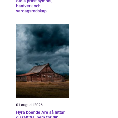
Stola präst symbol,
hantverk och
vardagsredskap
01 augusti 2026
Hyra boende Åre så hittar
du rätt fjällhem för din